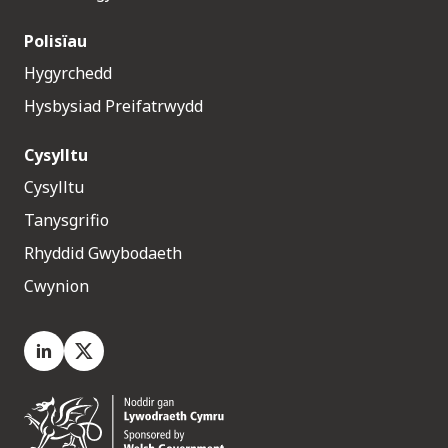
Polisïau
Hygyrchedd
Hysbysiad Preifatrwydd
Cysylltu
Cysylltu
Tanysgrifio
Rhyddid Gwybodaeth
Cwynion
LinkedIn
X.com