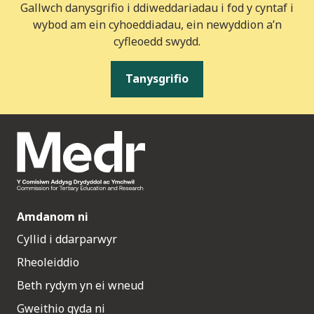
Gallwch danysgrifio i ddiweddariadau i fod y cyntaf i
wybod am ein cyhoeddiadau, ein newyddion a’n
cyfleoedd swydd.
Tanysgrifio
Amdanom ni
Cyllid i ddarparwyr
Rheoleiddio
Beth rydym yn ei wneud
Gweithio gyda ni