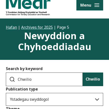
to content
Menu
Hafan
|
Archives for 2025
|
Page 5
Newyddion a
Chyhoeddiadau
Search by keyword
Chwilio
Publication type
Ystadegau swyddogol
Theme