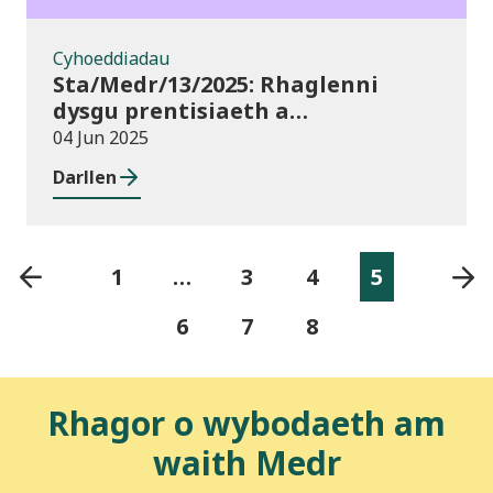
Cyhoeddiadau
Sta/Medr/13/2025: Rhaglenni
dysgu prentisiaeth a
ddechreuwyd: Tachwedd 2024 i
04 Jun 2025
Ionawr 2025
Darllen
1
…
3
4
5
6
7
8
Rhagor o wybodaeth am
waith Medr