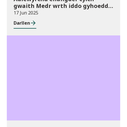
gwaith Medr wrth iddo gyhoeddi
ei Gynllun Gweithredol cyntaf
17 Jun 2025
Darllen
Newyddion