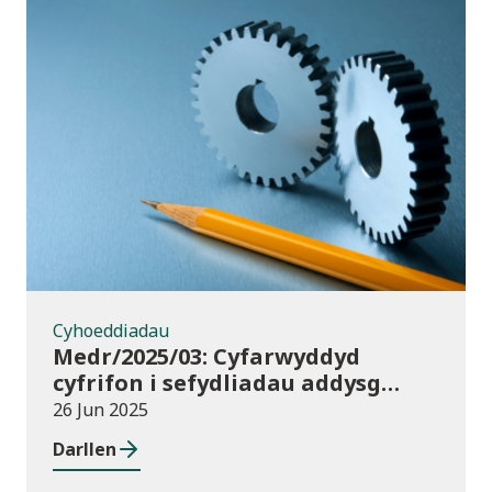
Cyhoeddiadau
Cyhoeddiadau
Medr/2025/03: Cyfarwyddyd
cyfrifon i sefydliadau addysg
uwch yng Nghymru ar gyfer
26 Jun 2025
2024/25
Darllen