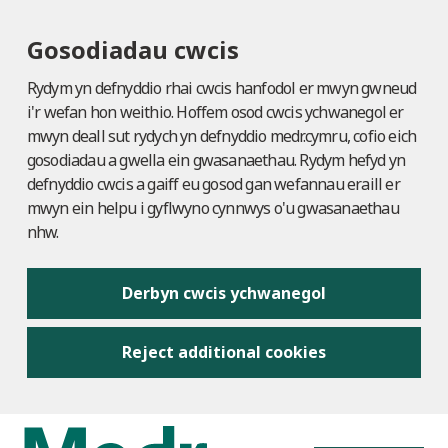
Gosodiadau cwcis
Rydym yn defnyddio rhai cwcis hanfodol er mwyn gwneud
i'r wefan hon weithio. Hoffem osod cwcis ychwanegol er
mwyn deall sut rydych yn defnyddio medr.cymru, cofio eich
gosodiadau a gwella ein gwasanaethau. Rydym hefyd yn
defnyddio cwcis a gaiff eu gosod gan wefannau eraill er
mwyn ein helpu i gyflwyno cynnwys o'u gwasanaethau
nhw.
Derbyn cwcis ychwanegol
Reject additional cookies