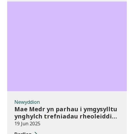
Newyddion
Newyddion
Mae Medr yn parhau i ymgysylltu
ynghylch trefniadau rheoleiddio
newydd drwy ddigwyddiadau â
19 Jun 2025
phresenoldeb uchel