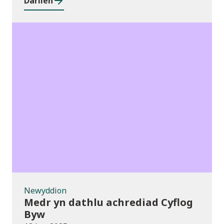
Darllen
Newyddion
Newyddion
Medr yn dathlu achrediad Cyflog
Byw