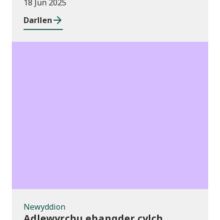
18 Jun 2025
Darllen
Newyddion
Newyddion
Adlewyrchu ehangder cylch