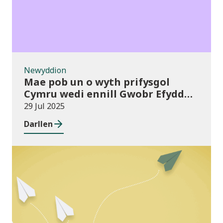
Newyddion
Mae pob un o wyth prifysgol
Cymru wedi ennill Gwobr Efydd
Cydraddoldeb Hiliol
29 Jul 2025
Darllen
Cyhoeddiadau