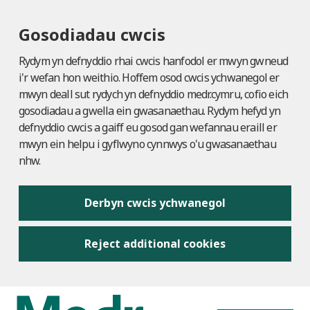
Gosodiadau cwcis
Rydym yn defnyddio rhai cwcis hanfodol er mwyn gwneud
i'r wefan hon weithio. Hoffem osod cwcis ychwanegol er
mwyn deall sut rydych yn defnyddio medr.cymru, cofio eich
gosodiadau a gwella ein gwasanaethau. Rydym hefyd yn
defnyddio cwcis a gaiff eu gosod gan wefannau eraill er
mwyn ein helpu i gyflwyno cynnwys o'u gwasanaethau
nhw.
Derbyn cwcis ychwanegol
Reject additional cookies