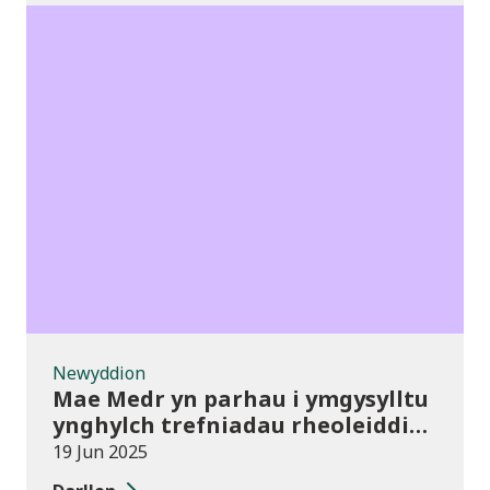
Newyddion
Newyddion
Mae Medr yn parhau i ymgysylltu
ynghylch trefniadau rheoleiddio
newydd drwy ddigwyddiadau â
19 Jun 2025
phresenoldeb uchel