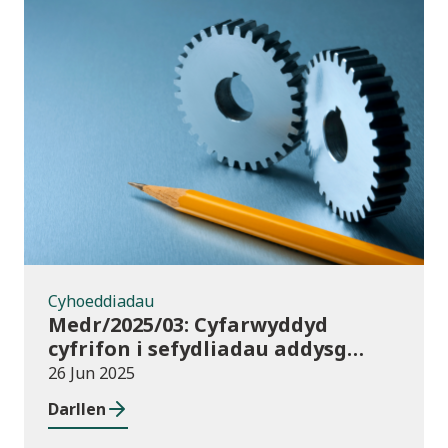
Cyhoeddiadau
Cyhoeddiadau
Medr/2025/03: Cyfarwyddyd
cyfrifon i sefydliadau addysg
uwch yng Nghymru ar gyfer
26 Jun 2025
2024/25
Darllen