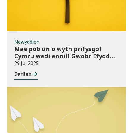
Newyddion
Mae pob un o wyth prifysgol
Cymru wedi ennill Gwobr Efydd
Cydraddoldeb Hiliol
29 Jul 2025
Darllen
Cyhoeddiadau