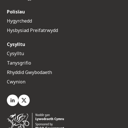
Polisïau
Hygyrchedd
Hysbysiad Preifatrwydd
Cysylltu
Cysylltu
Tanysgrifio
Rhyddid Gwybodaeth
Cwynion
LinkedIn
X.com