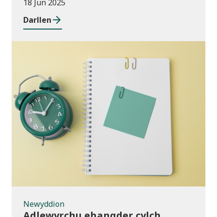
18 Jun 2025
Darllen
Newyddion
Newyddion
Adlewyrchu ehangder cylch