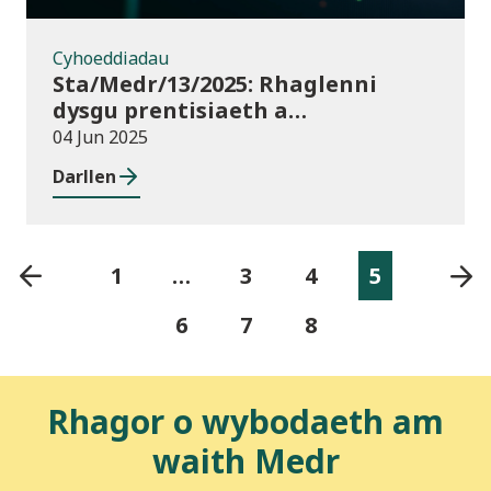
Cyhoeddiadau
Sta/Medr/13/2025: Rhaglenni
dysgu prentisiaeth a
ddechreuwyd: Tachwedd 2024 i
04 Jun 2025
Ionawr 2025
Darllen
1
…
3
4
5
6
7
8
Rhagor o wybodaeth am
waith Medr