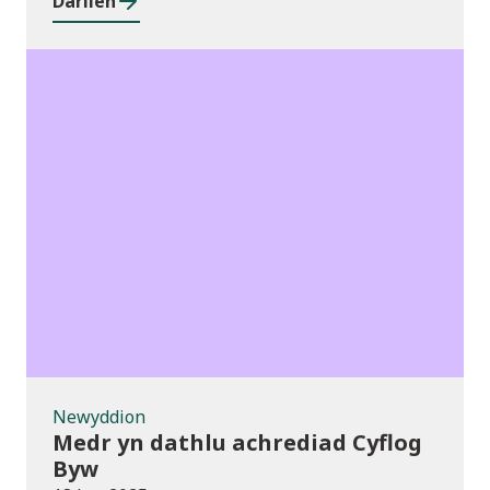
Darllen
Newyddion
Newyddion
Medr yn dathlu achrediad Cyflog
Byw