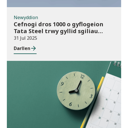
Newyddion
Cefnogi dros 1000 o gyflogeion
Tata Steel trwy gyllid sgiliau
cyhoeddus
31 Jul 2025
Darllen
Ymatebion i
ymgynghoriadau