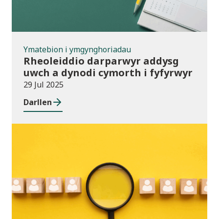
Ymatebion i ymgynghoriadau
Rheoleiddio darparwyr addysg
uwch a dynodi cymorth i fyfyrwyr
29 Jul 2025
Darllen
Newyddion