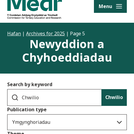
to content
Menu
Hafan
|
Archives for 2025
|
Page 5
Newyddion a
Chyhoeddiadau
Search by keyword
Chwilio
Publication type
Ymgynghoriadau
Theme