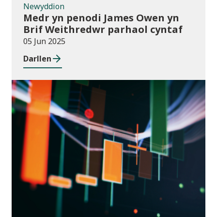
Newyddion
Medr yn penodi James Owen yn
Brif Weithredwr parhaol cyntaf
05 Jun 2025
Darllen
Cyhoeddiadau