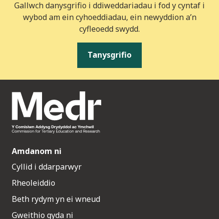
Gallwch danysgrifio i ddiweddariadau i fod y cyntaf i
wybod am ein cyhoeddiadau, ein newyddion a’n
cyfleoedd swydd.
Tanysgrifio
Amdanom ni
Cyllid i ddarparwyr
Rheoleiddio
Beth rydym yn ei wneud
Gweithio gyda ni