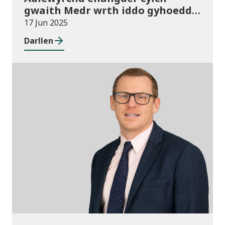
gwaith Medr wrth iddo gyhoeddi
ei Gynllun Gweithredol cyntaf
17 Jun 2025
Darllen
Newyddion