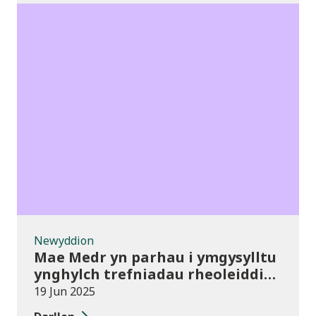
Newyddion
Newyddion
Mae Medr yn parhau i ymgysylltu
ynghylch trefniadau rheoleiddio
newydd drwy ddigwyddiadau â
19 Jun 2025
phresenoldeb uchel