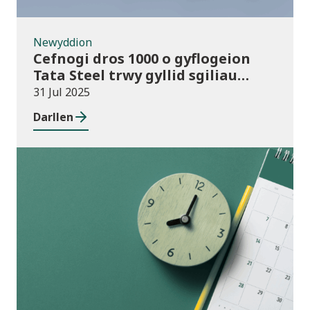
Newyddion
Cefnogi dros 1000 o gyflogeion
Tata Steel trwy gyllid sgiliau
cyhoeddus
31 Jul 2025
Darllen
Ymatebion i
ymgynghoriadau