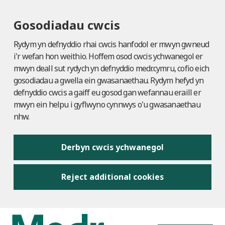
Gosodiadau cwcis
Rydym yn defnyddio rhai cwcis hanfodol er mwyn gwneud
i'r wefan hon weithio. Hoffem osod cwcis ychwanegol er
mwyn deall sut rydych yn defnyddio medr.cymru, cofio eich
gosodiadau a gwella ein gwasanaethau. Rydym hefyd yn
defnyddio cwcis a gaiff eu gosod gan wefannau eraill er
mwyn ein helpu i gyflwyno cynnwys o'u gwasanaethau
nhw.
Derbyn cwcis ychwanegol
Reject additional cookies