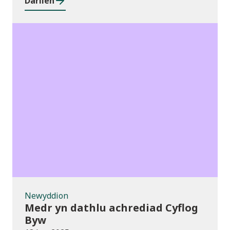
Darllen
Newyddion
Newyddion
Medr yn dathlu achrediad Cyflog
Byw