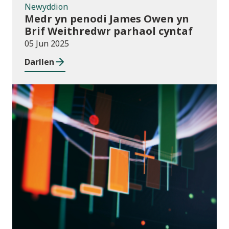
Newyddion
Medr yn penodi James Owen yn
Brif Weithredwr parhaol cyntaf
05 Jun 2025
Darllen
Cyhoeddiadau