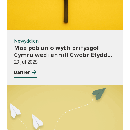
Newyddion
Mae pob un o wyth prifysgol
Cymru wedi ennill Gwobr Efydd
Cydraddoldeb Hiliol
29 Jul 2025
Darllen
Cyhoeddiadau