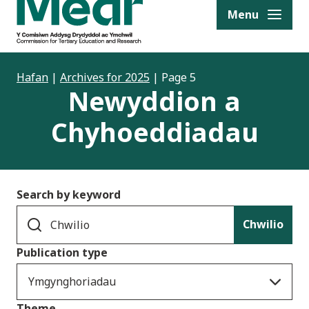
to content
Menu
Hafan
|
Archives for 2025
|
Page 5
Newyddion a
Chyhoeddiadau
Search by keyword
Chwilio
Publication type
Ymgynghoriadau
Theme