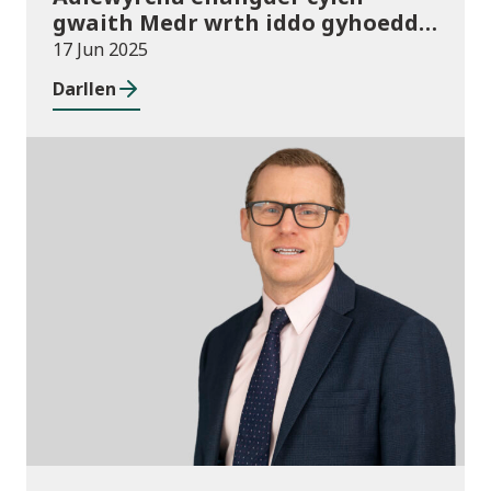
gwaith Medr wrth iddo gyhoeddi
ei Gynllun Gweithredol cyntaf
17 Jun 2025
Darllen
Newyddion