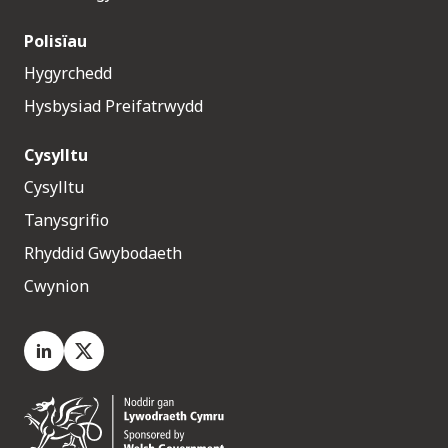
Polisïau
Hygyrchedd
Hysbysiad Preifatrwydd
Cysylltu
Cysylltu
Tanysgrifio
Rhyddid Gwybodaeth
Cwynion
LinkedIn
X.com