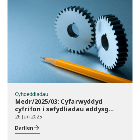
Cyhoeddiadau
Cyhoeddiadau
Medr/2025/03: Cyfarwyddyd
cyfrifon i sefydliadau addysg
uwch yng Nghymru ar gyfer
26 Jun 2025
2024/25
Darllen