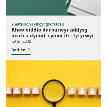
Ymatebion i ymgynghoriadau
Rheoleiddio darparwyr addysg
uwch a dynodi cymorth i fyfyrwyr
29 Jul 2025
Darllen
Newyddion