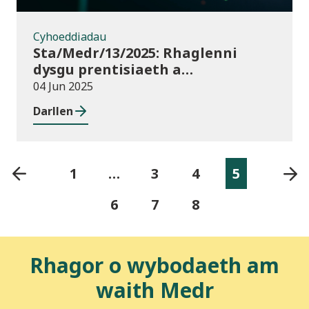
Cyhoeddiadau
Sta/Medr/13/2025: Rhaglenni
dysgu prentisiaeth a
ddechreuwyd: Tachwedd 2024 i
04 Jun 2025
Ionawr 2025
Darllen
1
…
3
4
5
6
7
8
Rhagor o wybodaeth am
waith Medr