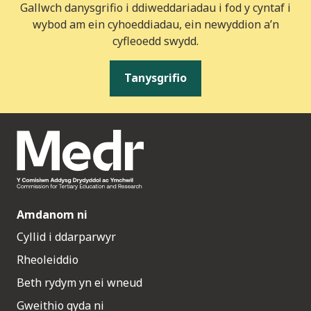
Gallwch danysgrifio i ddiweddariadau i fod y cyntaf i
wybod am ein cyhoeddiadau, ein newyddion a’n
cyfleoedd swydd.
Tanysgrifio
Amdanom ni
Cyllid i ddarparwyr
Rheoleiddio
Beth rydym yn ei wneud
Gweithio gyda ni