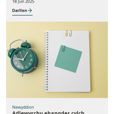
18 Jun 2025
Darllen
Newyddion
Newyddion
Adlewyrchu ehangder cylch