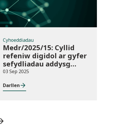
Cyhoeddiadau
Medr/2025/15: Cyllid
refeniw digidol ar gyfer
sefydliadau addysg
uwch yn 2025/26
03 Sep 2025
Darllen