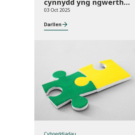
cynnydd yng ngwerth
yr uned yn 2025/26
03 Oct 2025
Darllen
Cyhoeddiadau
Cyhoeddiadau