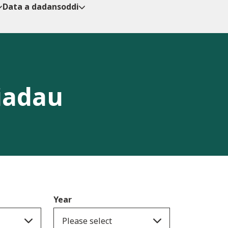
Data a dadansoddi
iadau
Year
Please select