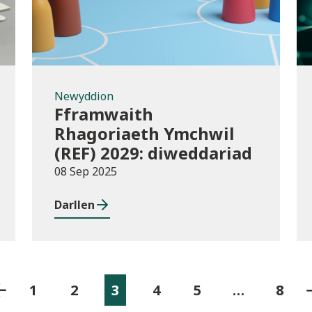
Newyddion
Fframwaith
Rhagoriaeth Ymchwil
(REF) 2029: diweddariad
08 Sep 2025
Darllen
1
2
3
4
5
…
8