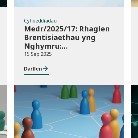
Cyhoeddiadau
Medr/2025/17: Rhaglen
Brentisiaethau yng
Nghymru:
Ymgynghoriad
15 Sep 2025
Darllen
Newyddion