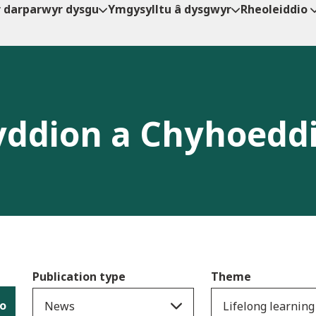
r darparwyr dysgu
Ymgysylltu â dysgwyr
Rheoleiddio
ddion a Chyhoedd
Publication type
Theme
io
News
Lifelong learning