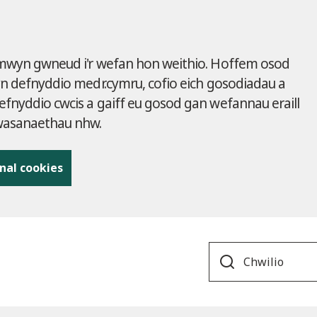
 mwyn gwneud i'r wefan hon weithio. Hoffem osod
yn defnyddio medr.cymru, cofio eich gosodiadau a
fnyddio cwcis a gaiff eu gosod gan wefannau eraill
gwasanaethau nhw.
nal cookies
Search