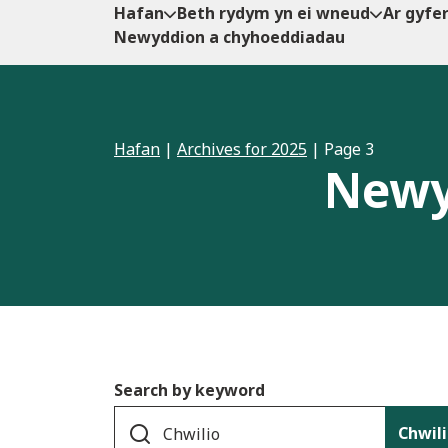
Hafan
Beth rydym yn ei wneud
Ar gyfe
Newyddion a chyhoeddiadau
Hafan
|
Archives for 2025
|
Page 3
Newy
Search by keyword
Chwil