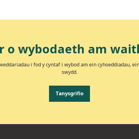
r o wybodaeth am wait
iweddariadau i fod y cyntaf i wybod am ein cyhoeddiadau, ei
swydd.
Tanysgrifio