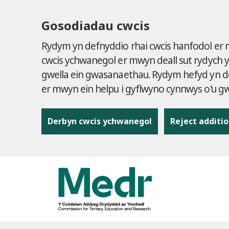
Gosodiadau cwcis
Rydym yn defnyddio rhai cwcis hanfodol er
cwcis ychwanegol er mwyn deall sut rydych 
gwella ein gwasanaethau. Rydym hefyd yn de
er mwyn ein helpu i gyflwyno cynnwys o'u 
Derbyn cwcis ychwanegol
Reject additio
to content