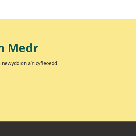
h Medr
n newyddion a’n cyfleoedd