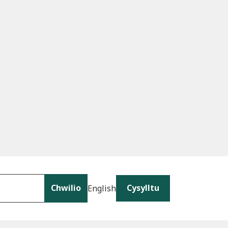
Chwilio
Cysylltu
English