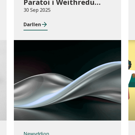
Paratoi i Weithredu
Deddf a Chod
30 Sep 2025
Anghenion Dysgu
Darllen
Ychwanegol 2025-26
Newyddion
Newyddion