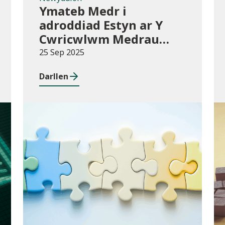
Ymateb Medr i
adroddiad Estyn ar Y
Cwricwlwm Medrau
Byw yn Annibynnol
25 Sep 2025
(MBA) mewn Addysg
Darllen
Bellach
Cyhoeddiadau