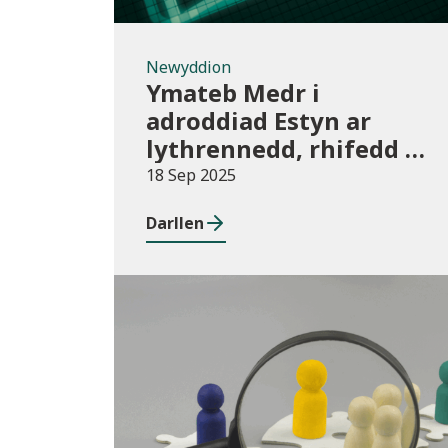
Newyddion
Ymateb Medr i
adroddiad Estyn ar
lythrennedd, rhifedd a
sgiliau digidol
18 Sep 2025
Darllen
Blog