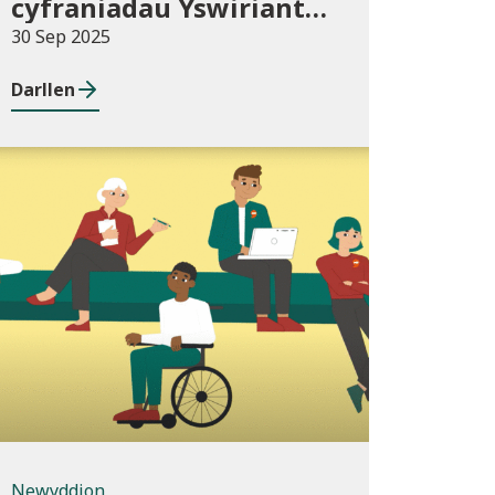
cyfraniadau Yswiriant
Gwladol yn 2025-26
30 Sep 2025
Darllen
Newyddion
Newyddion