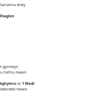
 hariannu drwy
 Rhaglen
an gynnwys
’u trefnu mewn
g Nghymru
ar
1 Medi
 diddordeb mewn