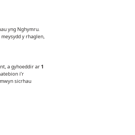
thau yng Nghymru.
, meysydd y rhaglen,
nt, a gyhoeddir ar
1
atebion i’r
r mwyn sicrhau