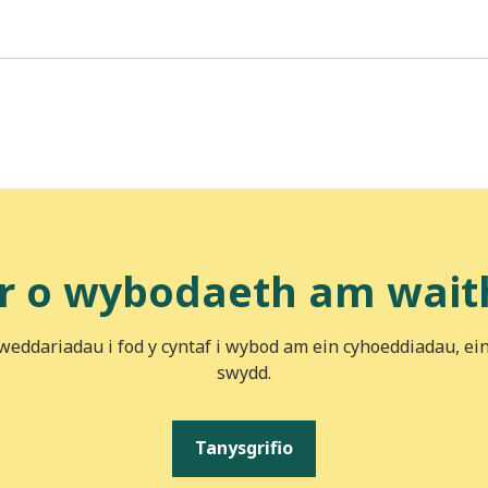
r o wybodaeth am wait
iweddariadau i fod y cyntaf i wybod am ein cyhoeddiadau, ei
swydd.
Tanysgrifio