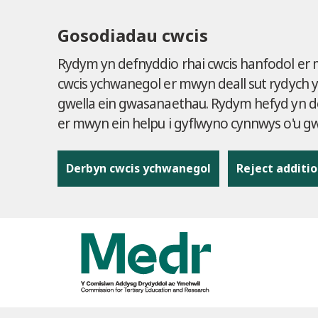
Gosodiadau cwcis
Rydym yn defnyddio rhai cwcis hanfodol er
cwcis ychwanegol er mwyn deall sut rydych 
gwella ein gwasanaethau. Rydym hefyd yn de
er mwyn ein helpu i gyflwyno cynnwys o'u 
Derbyn cwcis ychwanegol
Reject additio
to content