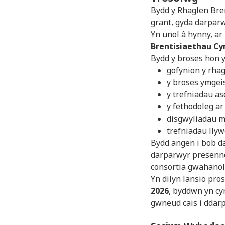
Bydd y Rhaglen Bre
grant, gyda darparw
Yn unol â hynny, ar
Brentisiaethau Cy
Bydd y broses hon y
gofynion y rha
y broses ymgei
y trefniadau a
y fethodoleg ar
disgwyliadau mo
trefniadau llyw
Bydd angen i bob d
darparwyr presenn
consortia gwahanol
Yn dilyn lansio pro
2026
, byddwn yn cy
gwneud cais i ddar