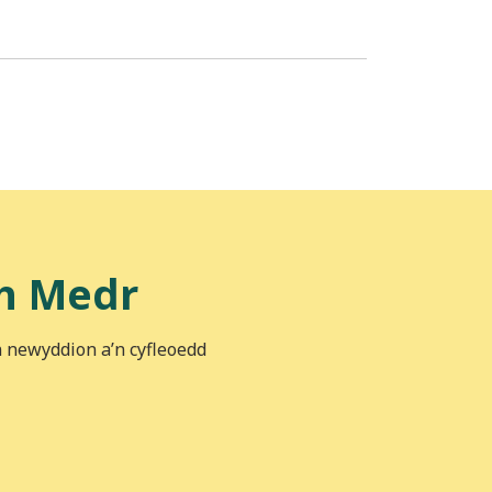
h Medr
n newyddion a’n cyfleoedd