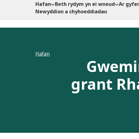
Hafan
Beth rydym yn ei wneud
Ar gyfe
Newyddion a chyhoeddiadau
Hafan
Gwemin
grant Rh