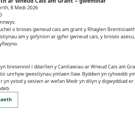
th ar Wneud Cais am Grant
– gweminar
rth, 8 Medi 2026
0
ynnwys:
 uchel o broses gwneud cais am grant y Rhaglen Brentisiae
estiynau am y gofynion ar gyfer gwneud cais, y broses asesu
cyflwyno.
yn bresennol i ddarllen y Canllawiau ar Wneud Cais am Gra
atoi unrhyw gwestiynau ymlaen llaw. Byddwn yn cyhoeddi ym
r yn ystod y sesiwn ar wefan Medr yn dilyn y digwyddiad e
ndeb.
daeth