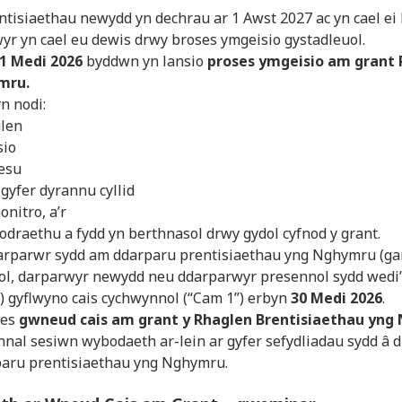
ntisiaethau newydd yn dechrau ar 1 Awst 2027 ac yn cael ei
yr yn cael eu dewis drwy broses ymgeisio gystadleuol.
1 Medi 2026
byddwn yn lansio
proses ymgeisio am grant
mru.
n nodi:
glen
sio
sesu
 gyfer dyrannu cyllid
nitro, a’r
odraethu a fydd yn berthnasol drwy gydol cyfnod y grant.
arparwr sydd am ddarparu prentisiaethau yng Nghymru (g
ol, darparwyr newydd neu ddarparwyr presennol sydd wedi
) gyflwyno cais cychwynnol (“Cam 1”) erbyn
30 Medi 2026
.
ses
gwneud cais am grant y
Rhaglen Brentisiaethau yn
nnal sesiwn wybodaeth ar-lein ar gyfer sefydliadau sydd â
paru prentisiaethau yng Nghymru.