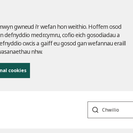
 mwyn gwneud i'r wefan hon weithio. Hoffem osod
yn defnyddio medr.cymru, cofio eich gosodiadau a
fnyddio cwcis a gaiff eu gosod gan wefannau eraill
gwasanaethau nhw.
nal cookies
Search