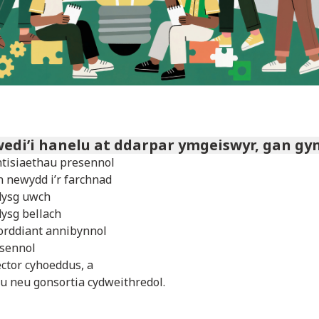
wedi’i hanelu at ddarpar ymgeiswyr, gan gy
tisiaethau presennol
n newydd i’r farchnad
dysg uwch
dysg bellach
orddiant annibynnol
usennol
ector cyhoeddus, a
u neu gonsortia cydweithredol.