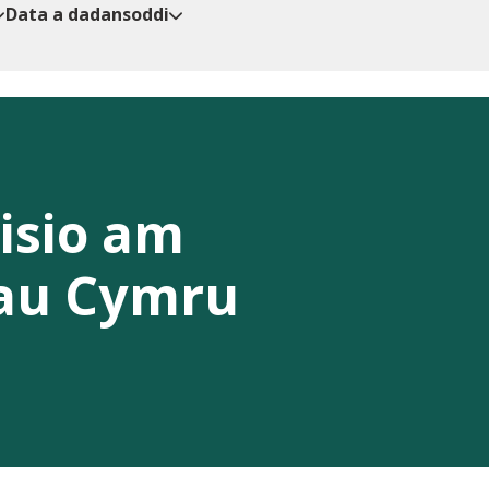
Data a dadansoddi
isio am
hau Cymru