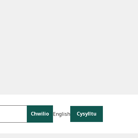
Chwilio
Cysylltu
English