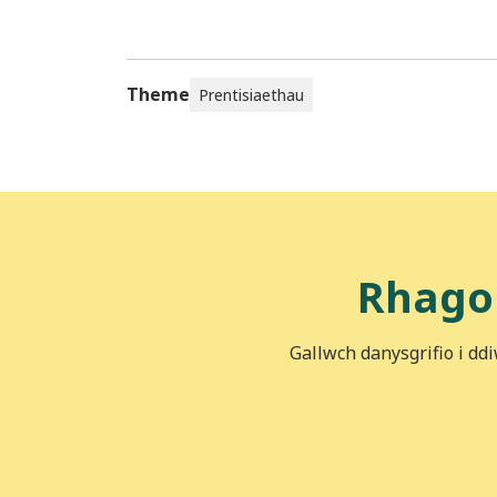
Theme
Prentisiaethau
Rhago
Gallwch danysgrifio i dd