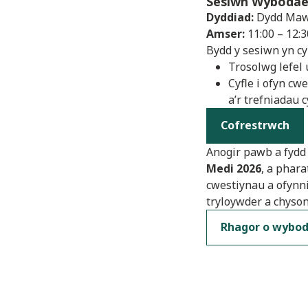
Sesiwn Wybodae
Dyddiad:
Dydd Maw
Amser:
11:00 – 12:3
Bydd y sesiwn yn c
Trosolwg lefel
Cyfle i ofyn cw
a’r trefniadau 
Cofrestrwch
Anogir pawb a fydd 
Medi 2026
, a phar
cwestiynau a ofynni
tryloywder a chyso
Rhagor o wybo