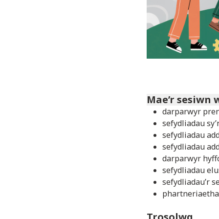
Mae’r sesiwn 
darparwyr pren
sefydliadau sy’
sefydliadau ad
sefydliadau ad
darparwyr hyff
sefydliadau el
sefydliadau’r s
phartneriaetha
Trosolwg