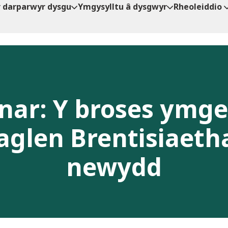
r darparwyr dysgu
Ymgysylltu â dysgwyr
Rheoleiddio
ar: Y broses ymge
aglen Brentisiaet
newydd