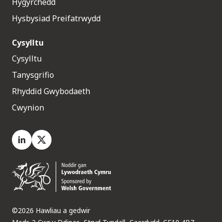
Hygyrchedd
Hysbysiad Preifatrwydd
Cysylltu
Cysylltu
Tanysgrifio
Rhyddid Gwybodaeth
Cwynion
LinkedIn
X.com
©2026 Hawliau a gedwir