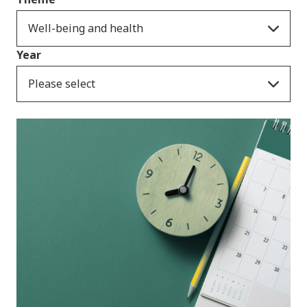
Well-being and health
Year
Please select
Ymatebion i
ymgynghoriadau