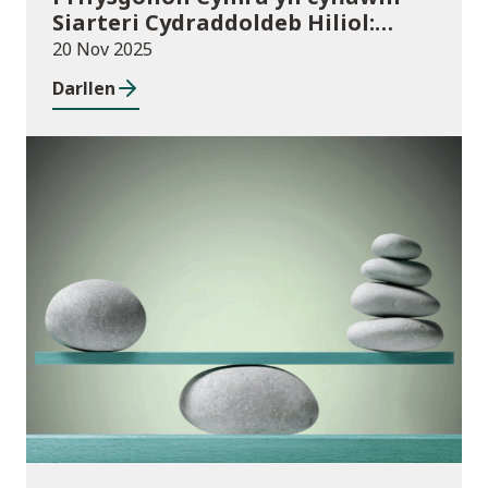
Siarteri Cydraddoldeb Hiliol:
Prifysgolion yn chwarae eu rhan
20 Nov 2025
mewn Cymru wrth-hiliol
Darllen
Cyhoeddiadau