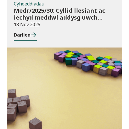
Cyhoeddiadau
Medr/2025/30: Cyllid llesiant ac
iechyd meddwl addysg uwch
2025/26
18 Nov 2025
Darllen
Blog