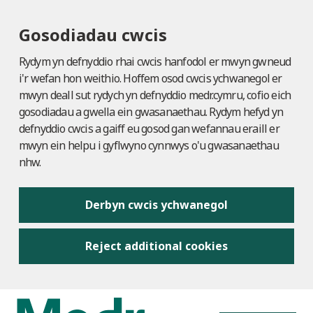
Gosodiadau cwcis
Rydym yn defnyddio rhai cwcis hanfodol er mwyn gwneud
i'r wefan hon weithio. Hoffem osod cwcis ychwanegol er
mwyn deall sut rydych yn defnyddio medr.cymru, cofio eich
gosodiadau a gwella ein gwasanaethau. Rydym hefyd yn
defnyddio cwcis a gaiff eu gosod gan wefannau eraill er
mwyn ein helpu i gyflwyno cynnwys o'u gwasanaethau
nhw.
Derbyn cwcis ychwanegol
Reject additional cookies