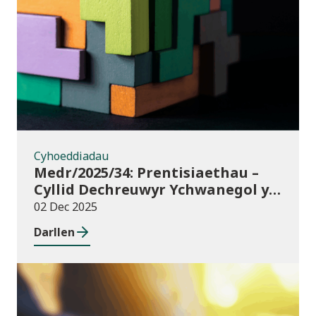
Cyhoeddiadau
Cyhoeddiadau
Medr/2025/34: Prentisiaethau –
Cyllid Dechreuwyr Ychwanegol y
Rhaglen Lywodraethu
02 Dec 2025
Darllen