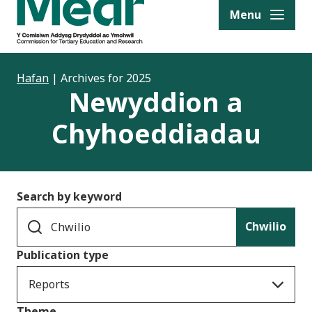
to content
Menu
Hafan
|
Archives for 2025
Newyddion a
Chyhoeddiadau
Search by keyword
Chwilio
Publication type
Reports
Theme