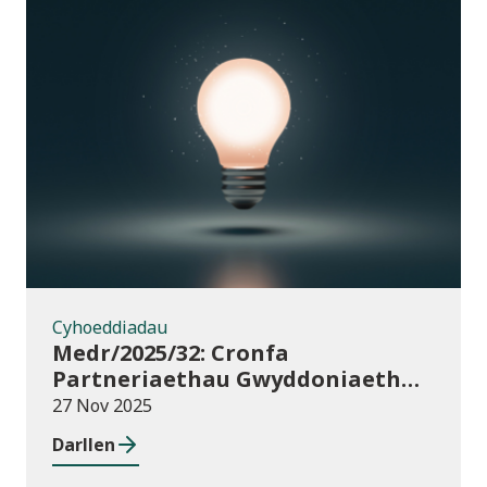
Cyhoeddiadau
Cyhoeddiadau
Medr/2025/32: Cronfa
Partneriaethau Gwyddoniaeth
Rhyngwladol (ISPF) 2025-26
27 Nov 2025
Darllen