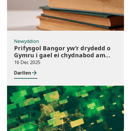
Newyddion
Prifysgol Bangor yw’r drydedd o
Gymru i gael ei chydnabod am
arferion gorau ym maes cwmnïau
16 Dec 2025
deillio
Darllen
Cyhoeddiadau