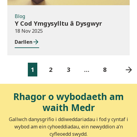
Blog
Y Cod Ymgysylltu â Dysgwyr
18 Nov 2025
Darllen
1
2
3
…
8
Rhagor o wybodaeth am
waith Medr
Gallwch danysgrifio i ddiweddariadau i fod y cyntaf i
wybod am ein cyhoeddiadau, ein newyddion a’n
cyfleoedd swydd.