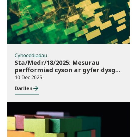
Cyhoeddiadau
Sta/Medr/18/2025: Mesurau
perfformiad cyson ar gyfer dysgu
ôl-16: Cyrchfannau dysgwyr, Awst
10 Dec 2025
2021 i Orffennaf 2023
Darllen