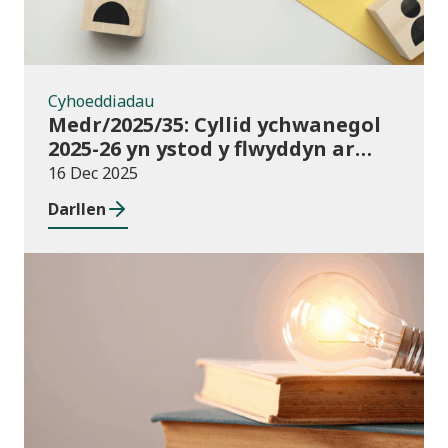
Cyhoeddiadau
Medr/2025/35: Cyllid ychwanegol
2025-26 yn ystod y flwyddyn ar
gyfer darpariaeth conservatoire
16 Dec 2025
cerddoriaeth a drama sy’n
Darllen
seiliedig ar berfformio
Newyddion