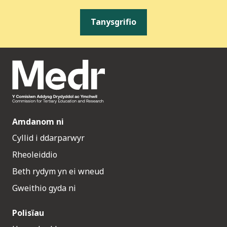
Tanysgrifio
Amdanom ni
Cyllid i ddarparwyr
Rheoleiddio
Beth rydym yn ei wneud
Gweithio gyda ni
Polisïau