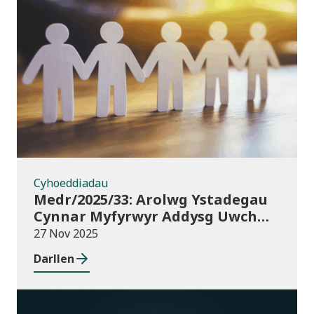
Cyhoeddiadau
Cyhoeddiadau
Medr/2025/33: Arolwg Ystadegau
Cynnar Myfyrwyr Addysg Uwch
2025/26
27 Nov 2025
Darllen