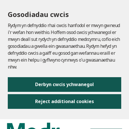
Gosodiadau cwcis
Rydym yn defnyddio rhai cwcis hanfodol er mwyn gwneud
i'r wefan hon weithio. Hoffem osod cwcis ychwanegol er
mwyn deall sut rydych yn defnyddio medr.cymru, cofio eich
gosodiadau a gwella ein gwasanaethau. Rydym hefyd yn
defnyddio cwcis a gaiff eu gosod gan wefannau eraill er
mwyn ein helpu i gyflwyno cynnwys o'u gwasanaethau
nhw.
Derbyn cwcis ychwanegol
Reject additional cookies