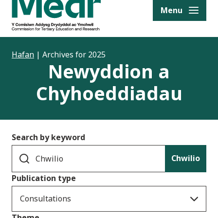
to content
Menu
Hafan
|
Archives for 2025
Newyddion a
Chyhoeddiadau
Search by keyword
Chwilio
Publication type
Consultations
Theme