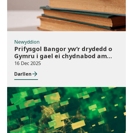
Newyddion
Prifysgol Bangor yw’r drydedd o
Gymru i gael ei chydnabod am
arferion gorau ym maes cwmnïau
16 Dec 2025
deillio
Darllen
Cyhoeddiadau