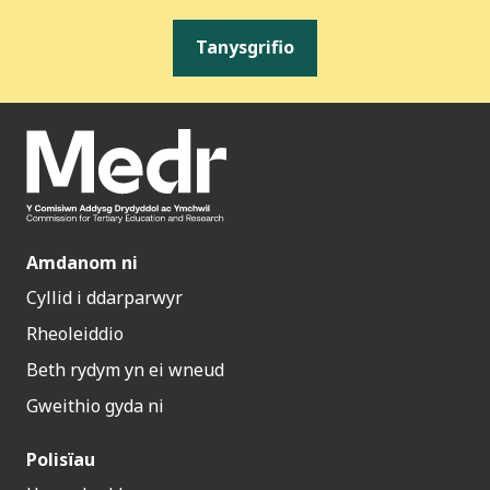
Tanysgrifio
Amdanom ni
Cyllid i ddarparwyr
Rheoleiddio
Beth rydym yn ei wneud
Gweithio gyda ni
Polisïau