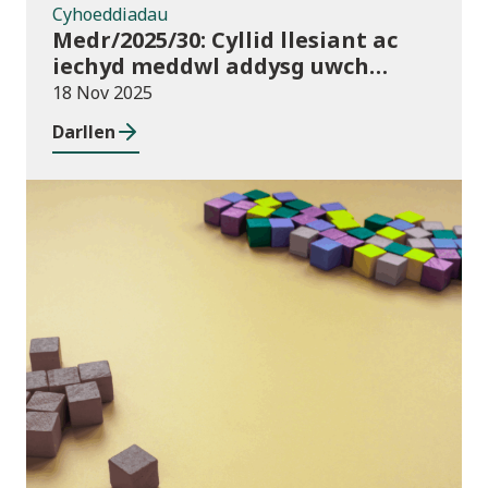
Cyhoeddiadau
Medr/2025/30: Cyllid llesiant ac
iechyd meddwl addysg uwch
2025/26
18 Nov 2025
Darllen
Blog