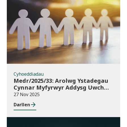
Cyhoeddiadau
Cyhoeddiadau
Medr/2025/33: Arolwg Ystadegau
Cynnar Myfyrwyr Addysg Uwch
2025/26
27 Nov 2025
Darllen