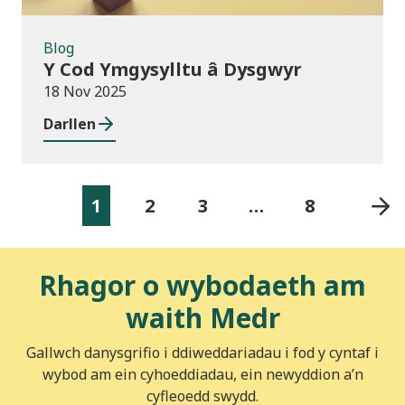
Blog
Y Cod Ymgysylltu â Dysgwyr
18 Nov 2025
Darllen
1
2
3
…
8
Rhagor o wybodaeth am
waith Medr
Gallwch danysgrifio i ddiweddariadau i fod y cyntaf i
wybod am ein cyhoeddiadau, ein newyddion a’n
cyfleoedd swydd.