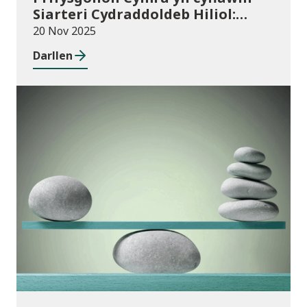
Siarteri Cydraddoldeb Hiliol:
Prifysgolion yn chwarae eu rhan
20 Nov 2025
mewn Cymru wrth-hiliol
Darllen
Cyhoeddiadau