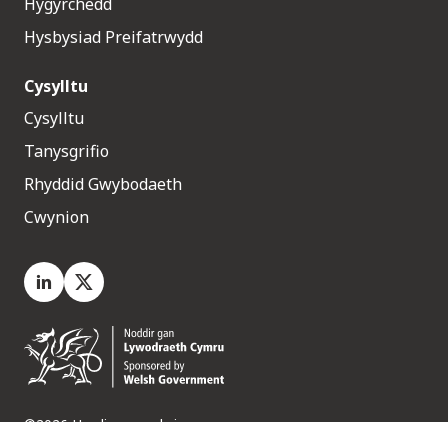
Hygyrchedd
Hysbysiad Preifatrwydd
Cysylltu
Cysylltu
Tanysgrifio
Rhyddid Gwybodaeth
Cwynion
LinkedIn
X.com
©2026 Hawliau a gedwir