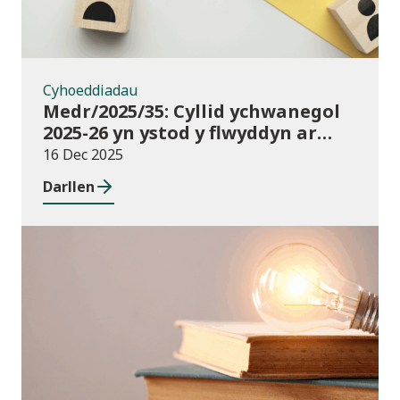
Cyhoeddiadau
Medr/2025/35: Cyllid ychwanegol
2025-26 yn ystod y flwyddyn ar
gyfer darpariaeth conservatoire
16 Dec 2025
cerddoriaeth a drama sy’n
Darllen
seiliedig ar berfformio
Newyddion