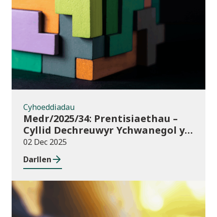
Cyhoeddiadau
Cyhoeddiadau
Medr/2025/34: Prentisiaethau –
Cyllid Dechreuwyr Ychwanegol y
Rhaglen Lywodraethu
02 Dec 2025
Darllen