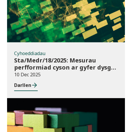
Cyhoeddiadau
Sta/Medr/18/2025: Mesurau
perfformiad cyson ar gyfer dysgu
ôl-16: Cyrchfannau dysgwyr, Awst
10 Dec 2025
2021 i Orffennaf 2023
Darllen