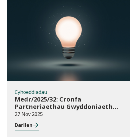
Cyhoeddiadau
Cyhoeddiadau
Medr/2025/32: Cronfa
Partneriaethau Gwyddoniaeth
Rhyngwladol (ISPF) 2025-26
27 Nov 2025
Darllen