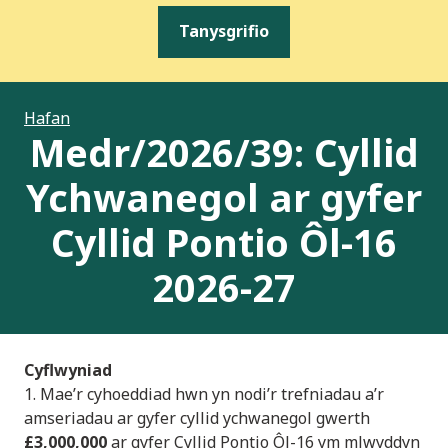
Tanysgrifio
Hafan
Medr/2026/39: Cyllid
Ychwanegol ar gyfer
Cyllid Pontio Ôl-16
2026-27
Cyflwyniad
1. Mae’r cyhoeddiad hwn yn nodi’r trefniadau a’r
amseriadau ar gyfer cyllid ychwanegol gwerth
£3,000,000
ar gyfer Cyllid Pontio Ôl-16 ym mlwyddyn