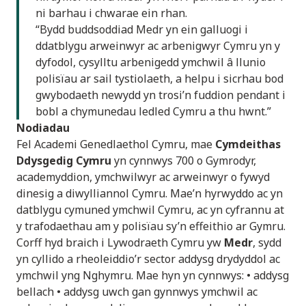
ni barhau i chwarae ein rhan.
“Bydd buddsoddiad Medr yn ein galluogi i
ddatblygu arweinwyr ac arbenigwyr Cymru yn y
dyfodol, cysylltu arbenigedd ymchwil â llunio
polisïau ar sail tystiolaeth, a helpu i sicrhau bod
gwybodaeth newydd yn trosi’n fuddion pendant i
bobl a chymunedau ledled Cymru a thu hwnt.”
Nodiadau
Fel Academi Genedlaethol Cymru, mae
Cymdeithas
Ddysgedig Cymru
yn cynnwys 700 o Gymrodyr,
academyddion, ymchwilwyr ac arweinwyr o fywyd
dinesig a diwylliannol Cymru. Mae’n hyrwyddo ac yn
datblygu cymuned ymchwil Cymru, ac yn cyfrannu at
y trafodaethau am y polisïau sy’n effeithio ar Gymru.
Corff hyd braich i Lywodraeth Cymru yw
Medr
, sydd
yn cyllido a rheoleiddio’r sector addysg drydyddol ac
ymchwil yng Nghymru. Mae hyn yn cynnwys: • addysg
bellach • addysg uwch gan gynnwys ymchwil ac