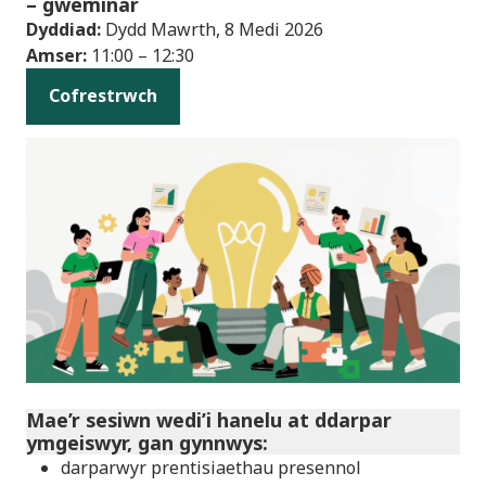
– gweminar
Dyddiad:
Dydd Mawrth, 8 Medi 2026
Amser:
11:00 – 12:30
Cofrestrwch
Mae’r sesiwn wedi’i hanelu at ddarpar
ymgeiswyr, gan gynnwys:
darparwyr prentisiaethau presennol