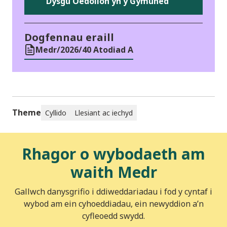
Dysgu Oedolion yn y Gymuned
Dogfennau eraill
Medr/2026/40 Atodiad A
Theme
Cyllido
Llesiant ac iechyd
Rhagor o wybodaeth am
waith Medr
Gallwch danysgrifio i ddiweddariadau i fod y cyntaf i
wybod am ein cyhoeddiadau, ein newyddion a’n
cyfleoedd swydd.