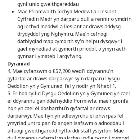
gynllunio gweithgareddau
Mae Fframwaith Iechyd Meddwl a Llesiant
Cyffredin Medr yn darparu dull a rennir o ymdrin
ag iechyd meddwl a llesiant ar draws addysg
drydyddol yng Nghymru. Mae’n cefnogi
datblygiad map cymorth sy’n helpu dysgwyr i
gael mynediad at gymorth priodol, o ymyrraeth
gynnar i ymateb i argyfwng.
Dyraniad
4. Mae cyfanswm o £57,200 wedi’i ddyrannu’n
gyfartal ar draws darparwyr sy’n darparu Dysgu
Oedolion yn y Gymuned, fel y nodir yn Nhabl 1.
5. Er bod cyllid Dysgu Oedolion yn y Gymuned yn cael
ei ddyrannu gan ddefnyddio fformiwla, mae’r gronfa
hon yn cael ei dosbarthu’n gyfartal ar draws
darparwyr. Mae hyn yn adlewyrchu ei phwrpas fel
ymyriad untro pan fo angen isafswm o adnoddau i
alluogi gweithgaredd hyfforddi staff ystyrlon. Mae
dull dyrannu cyfartal yn sicrhau cyfle cyson i gymryd