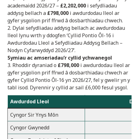
academaidd 2026/27 –
£2,202,000
i sefydliadau
addysg bellach a
£798,000
i awdurdodau lleol ar
gyfer ysgolion prif ffrwd â dosbarthiadau chwech.
2. Dylai sefydliadau addysg bellach ac awdurdodau
lleol lynu wrth y ddogfen ‘Cyllid Pontio Ôl-16 i
Awdurdodau Lleol a Sefydliadau Addysg Bellach –
Nodyn Cyfarwyddyd 2026/27’.
Symiau ac amseriadau’r cyllid ychwanegol
3. Rhoddir dyraniad o
£798,000
i awdurdodau lleol ar
gyfer ysgolion prif ffrwd â dosbarthiadau chwech ar
gyfer Cyllid Pontio Ôl-16 yn 2026/27, fel y gwelir yn y
tabl isod. Dyrennir y cyllid ar sail £6,000 fesul ysgol.
Awdurdod Lleol
Dyr
Cyngor Sir Ynys Môn
Cyngor Gwynedd