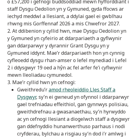
o £57,200 i gefnogi buddsoddiad mewn hyfforddiant i
staff Dysgu Oedolion yn y Gymuned, gyda ffocws ar
iechyd meddwl a llesiant, a ddylai gael ei gwblhau
rhwng mis Gorffennaf 2026 a mis Chwefror 2027.
2. At ddibenion y cyllid hwn, mae Dysgu Oedolion yn
y Gymuned yn cyfeirio at ddarpariaeth a gyflwynir
gan ddarparwyr y dyrannir Grant Dysgu yn y
Gymuned iddynt. Mae’r ddarpariaeth hon yn cynnig
cyfleoedd dysgu rhan-amser o lefel mynediad i Lefel
2 i ddysgwyr 19 oed a hŷn ac fel arfer fe’i cyflwynir
mewn lleoliadau cymunedol.
3. Mae’r cyllid hwn yn cefnogi:
Gweithredu’r
amod rheoleiddio Lles Staff a
Dysgwyr
, sy’n ei gwneud yn ofynnol i ddarparwyr
gael trefniadau effeithiol, gan gynnwys polisïau,
gweithdrefnau a gwasanaethau, sy’n hyrwyddo
ac yn cefnogi llesiant a diogelwch staff a dysgwyr
gan ddefnyddio hunanwerthuso parhaus i nodi
cryfderau, bylchau a risgiau sy’n dod i’r amlwg i