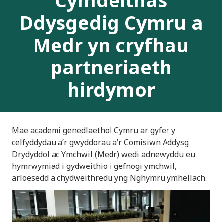
Ddysgedig Cymru a
Medr yn cryfhau
partneriaeth
hirdymor
Mae academi genedlaethol Cymru ar gyfer y
celfyddydau a’r gwyddorau a’r Comisiwn Addysg
Drydyddol ac Ymchwil (Medr) wedi adnewyddu eu
hymrwymiad i gydweithio i gefnogi ymchwil,
arloesedd a chydweithredu yng Nghymru ymhellach.