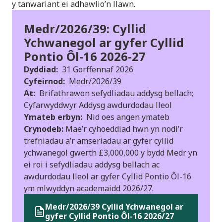
y tanwariant ei adhawlio’n llawn.
Medr/2026/39: Cyllid
Ychwanegol ar gyfer Cyllid
Pontio Ôl-16 2026-27
Dyddiad:
31 Gorffennaf 2026
Cyfeirnod:
Medr/2026/39
At:
Brifathrawon sefydliadau addysg bellach;
Cyfarwyddwyr Addysg awdurdodau lleol
Ymateb erbyn:
Nid oes angen ymateb
Crynodeb:
Mae’r cyhoeddiad hwn yn nodi’r
trefniadau a’r amseriadau ar gyfer cyllid
ychwanegol gwerth £3,000,000 y bydd Medr yn
ei roi i sefydliadau addysg bellach ac
awdurdodau lleol ar gyfer Cyllid Pontio Ôl-16
ym mlwyddyn academaidd 2026/27.
Medr/2026/39 Cyllid Ychwanegol ar
gyfer Cyllid Pontio Ôl-16 2026/27