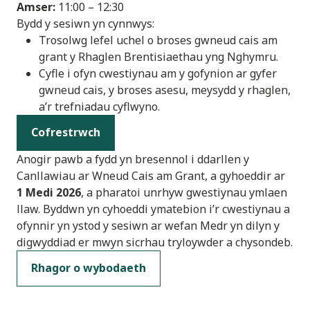
Amser:
11:00 – 12:30
Bydd y sesiwn yn cynnwys:
Trosolwg lefel uchel o broses gwneud cais am
grant y Rhaglen Brentisiaethau yng Nghymru.
Cyfle i ofyn cwestiynau am y gofynion ar gyfer
gwneud cais, y broses asesu, meysydd y rhaglen,
a’r trefniadau cyflwyno.
Cofrestrwch
Anogir pawb a fydd yn bresennol i ddarllen y
Canllawiau ar Wneud Cais am Grant, a gyhoeddir ar
1 Medi 2026
, a pharatoi unrhyw gwestiynau ymlaen
llaw. Byddwn yn cyhoeddi ymatebion i’r cwestiynau a
ofynnir yn ystod y sesiwn ar wefan Medr yn dilyn y
digwyddiad er mwyn sicrhau tryloywder a chysondeb.
Rhagor o wybodaeth