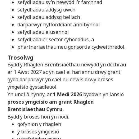
sefydliadau sy’n newydd i’r farchnad
sefydliadau addysg uwch
sefydliadau addysg bellach
darparwyr hyfforddiant annibynnol
sefydliadau elusennol
sefydliadau’r sector cyhoeddus, a
phartneriaethau neu gonsortia cydweithredol.
Trosolwg
Bydd y Rhaglen Brentisiaethau newydd yn dechrau
ar 1 Awst 2027 ac yn cael ei hariannu drwy grant,
gyda darparwyr yn cael eu dewis drwy broses
ymgeisio gystadleuol.
Yn unol â hynny, ar
1 Medi 2026
byddwn yn lansio
proses ymgeisio am grant Rhaglen
Brentisiaethau Cymru.
Bydd y broses hon yn nodi:
gofynion y rhaglen
y broses ymgeisio
y trefniadau asesu