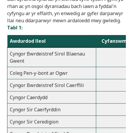
rhan ac yn osgoi dyraniadau bach iawn a fyddai’n
cyfyngu ar yr effaith, yn enwedig ar gyfer darparwyr
llai neu ddarparwyr mewn ardaloedd mwy gwledig.
Tabl 1:
Awdurdod lleol
Cyfanswm y 
Cyngor Bwrdeistref Sirol Blaenau
Gwent
Coleg Pen-y-bont ar Ogwr
Cyngor Bwrdeistref Sirol Caerffili
Cyngor Caerdydd
Cyngor Sir Caerfyrddin
Cyngor Sir Ceredigion