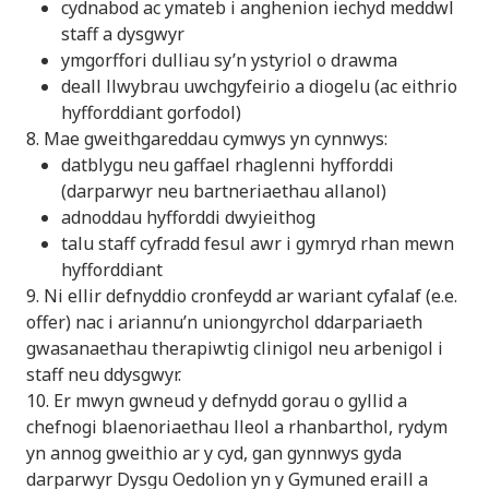
cydnabod ac ymateb i anghenion iechyd meddwl
staff a dysgwyr
ymgorffori dulliau sy’n ystyriol o drawma
deall llwybrau uwchgyfeirio a diogelu (ac eithrio
hyfforddiant gorfodol)
8. Mae gweithgareddau cymwys yn cynnwys:
datblygu neu gaffael rhaglenni hyfforddi
(darparwyr neu bartneriaethau allanol)
adnoddau hyfforddi dwyieithog
talu staff cyfradd fesul awr i gymryd rhan mewn
hyfforddiant
9. Ni ellir defnyddio cronfeydd ar wariant cyfalaf (e.e.
offer) nac i ariannu’n uniongyrchol ddarpariaeth
gwasanaethau therapiwtig clinigol neu arbenigol i
staff neu ddysgwyr.
10. Er mwyn gwneud y defnydd gorau o gyllid a
chefnogi blaenoriaethau lleol a rhanbarthol, rydym
yn annog gweithio ar y cyd, gan gynnwys gyda
darparwyr Dysgu Oedolion yn y Gymuned eraill a