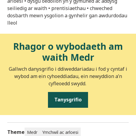
arloesi • dysgu oedolion yn y gymuned ac addysg
seiliedig ar waith • prentisiaethau • chweched
dosbarth mewn ysgolion a gynhelir gan awdurdodau
lleol
Rhagor o wybodaeth am
waith Medr
Gallwch danysgrifio i ddiweddariadau i fod y cyntaf i
wybod am ein cyhoeddiadau, ein newyddion a’n
cyfleoedd swydd.
Tanysgrifio
Theme
Medr
Ymchwil ac arloesi