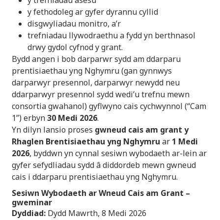
y fethodoleg ar gyfer dyrannu cyllid
disgwyliadau monitro, a’r
trefniadau llywodraethu a fydd yn berthnasol
drwy gydol cyfnod y grant.
Bydd angen i bob darparwr sydd am ddarparu
prentisiaethau yng Nghymru (gan gynnwys
darparwyr presennol, darparwyr newydd neu
ddarparwyr presennol sydd wedi’u trefnu mewn
consortia gwahanol) gyflwyno cais cychwynnol (“Cam
1”) erbyn
30 Medi 2026
.
Yn dilyn lansio proses
gwneud cais am grant y
Rhaglen Brentisiaethau yng Nghymru
ar
1 Medi
2026
, byddwn yn cynnal sesiwn wybodaeth ar-lein ar
gyfer sefydliadau sydd â diddordeb mewn gwneud
cais i ddarparu prentisiaethau yng Nghymru.
Sesiwn Wybodaeth ar Wneud Cais am Grant
–
gweminar
Dyddiad:
Dydd Mawrth, 8 Medi 2026