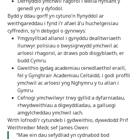
Defnyddio ymchwil ragorol i wella ffyniant y
genedl yn y dyfodol.
Bydd y ddau gorff yn cytuno’n flynyddol ar
weithgareddau i fynd i’r afael â’u huchelgeisiau
cyffredin, sy’n debygol o gynnwys:
Ymgysylltiad allanol i gynyddu dealltwriaeth
llunwyr polisïau o bwysigrwydd ymchwil ac
arloesi rhagorol, ar draws pob disgyblaeth, er
budd Cymru.
Gweithio gydag academïau cenedlaethol eraill,
fel y Gynghrair Academïau Celtaidd, i godi proffil
ymchwil ac arloesi yng Nghymru y tu allan i
Gymru.
Cefnogi ymchwilwyr trwy gyllid a dyfarniadau,
rhwydweithiau a digwyddiadau, a galluogi
amgylcheddau ymchwil iach.
Wrth lofnodi’r cytundeb i gydweithio, dywedodd Prif
Weithredwr Medr, sef James Owen:
“Mae ein dau sefydliad yn cydnabod bod