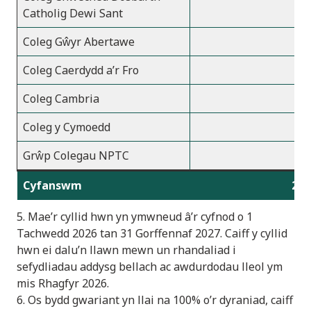
Catholig Dewi Sant
Coleg Gŵyr Abertawe
2
Coleg Caerdydd a’r Fro
2
Coleg Cambria
2
Coleg y Cymoedd
2
Grŵp Colegau NPTC
1
Cyfanswm
2,2
5. Mae’r cyllid hwn yn ymwneud â’r cyfnod o 1
Tachwedd 2026 tan 31 Gorffennaf 2027. Caiff y cyllid
hwn ei dalu’n llawn mewn un rhandaliad i
sefydliadau addysg bellach ac awdurdodau lleol ym
mis Rhagfyr 2026.
6. Os bydd gwariant yn llai na 100% o’r dyraniad, caiff