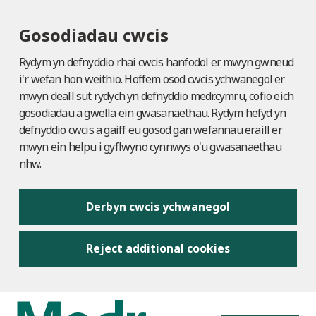
Gosodiadau cwcis
Rydym yn defnyddio rhai cwcis hanfodol er mwyn gwneud
i'r wefan hon weithio. Hoffem osod cwcis ychwanegol er
mwyn deall sut rydych yn defnyddio medr.cymru, cofio eich
gosodiadau a gwella ein gwasanaethau. Rydym hefyd yn
defnyddio cwcis a gaiff eu gosod gan wefannau eraill er
mwyn ein helpu i gyflwyno cynnwys o'u gwasanaethau
nhw.
Derbyn cwcis ychwanegol
Reject additional cookies