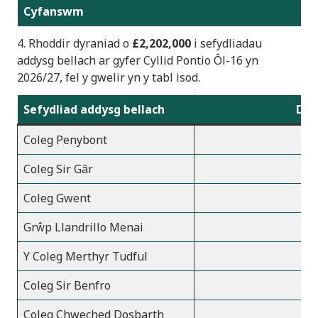
Cyfanswm
7
4. Rhoddir dyraniad o
£2,202,000
i sefydliadau
addysg bellach
ar gyfer Cyllid Pontio Ôl-16 yn
2026/2
7, fel y gwelir yn y tabl isod.
Sefydliad addysg bellach
Dyr
Coleg Penybont
1
Coleg Sir Gâr
1
Coleg Gwent
3
Grŵp Llandrillo Menai
2
Y Coleg Merthyr Tudful
Coleg Sir Benfro
Coleg Chweched Dosbarth