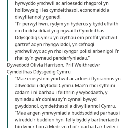
hyrwyddo ymchwil ac arloesedd rhagorol yn
hollbwysig i les cymdeithasol, economaidd a
diwylliannol y genedl.
“I’r perwyl hwn, rydym yn hyderus y bydd effaith
ein buddsoddiad yng ngwaith Cymdeithas
Ddysgedig Cymru yn cryfhau ein proffil ymchwil
gartref ac yn rhyngwladol, yn cefnogi
ymchwilwyr, ac yn rhoi cyngor polisi arbenigol i’r
rhai sy’n gwneud penderfyniadau.”
Dywedodd Olivia Harrison, Prif Weithredwr
Cymdeithas Ddysgedig Cymru:
“Mae ecosystem ymchwil ac arloesi ffyniannus yn
allweddol i ddyfodol Cymru. Mae’n rhoi sylfeini
cadarn i ni barhau i feithrin y wybodaeth, y
syniadau a’r doniau sy’n cynnal bywyd
gwyddonol, cymdeithasol a diwylliannol Cymru.
“Mae angen ymrwymiad a buddsoddiad parhaus i
wireddu’r buddion hyn, felly bydd y bartneriaeth
hirdymor hon â Medr yn rhoi’r parhad a’r hyder i