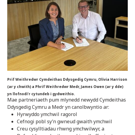
Prif Weithredwr Cymdeithas Ddysgedig Cymru, Olivia Harrison
(ar y chwith) a Phrif Weithredwr Medr, James Owen (ar y dde)
yn llofnodi’r cytundeb i gydweithio.
Mae partneriaeth pum mlynedd newydd Cymdeithas
Ddysgedig Cymru a Medr yn canolbwyntio ar:
Hyrwyddo ymchwil ragorol
Cefnogi pobl sy’n gwneud gwaith ymchwil
Creu cysylltiadau rhwng ymchwilwyr, a