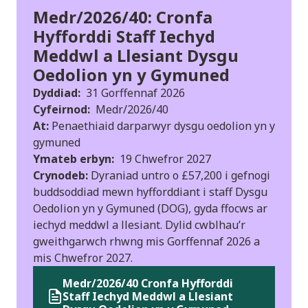
Medr/2026/40: Cronfa
Hyfforddi Staff Iechyd
Meddwl a Llesiant Dysgu
Oedolion yn y Gymuned
Dyddiad:
31 Gorffennaf 2026
Cyfeirnod:
Medr/2026/40
At:
Penaethiaid darparwyr dysgu oedolion yn y
gymuned
Ymateb erbyn:
19 Chwefror 2027
Crynodeb:
Dyraniad untro o £57,200 i gefnogi
buddsoddiad mewn hyfforddiant i staff Dysgu
Oedolion yn y Gymuned (DOG), gyda ffocws ar
iechyd meddwl a llesiant. Dylid cwblhau’r
gweithgarwch rhwng mis Gorffennaf 2026 a
mis Chwefror 2027.
Medr/2026/40 Cronfa Hyfforddi
Staff Iechyd Meddwl a Llesiant