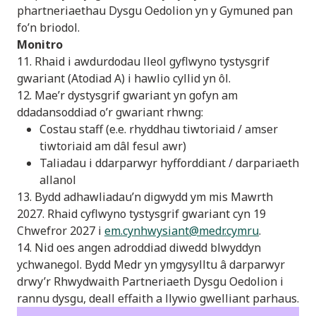
phartneriaethau Dysgu Oedolion yn y Gymuned pan
fo’n briodol.
Monitro
11. Rhaid i awdurdodau lleol gyflwyno tystysgrif
gwariant (Atodiad A) i hawlio cyllid yn ôl.
12. Mae’r dystysgrif gwariant yn gofyn am
ddadansoddiad o’r gwariant rhwng:
Costau staff (e.e. rhyddhau tiwtoriaid / amser
tiwtoriaid am dâl fesul awr)
Taliadau i ddarparwyr hyfforddiant / darpariaeth
allanol
13. Bydd adhawliadau’n digwydd ym mis Mawrth
2027. Rhaid cyflwyno tystysgrif gwariant cyn 19
Chwefror 2027 i
em.cynhwysiant@medr.cymru
.
14. Nid oes angen adroddiad diwedd blwyddyn
ychwanegol. Bydd Medr yn ymgysylltu â darparwyr
drwy’r Rhwydwaith Partneriaeth Dysgu Oedolion i
rannu dysgu, deall effaith a llywio gwelliant parhaus.