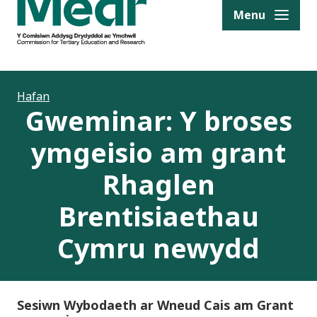
to content
Menu
Hafan
Gweminar: Y broses
ymgeisio am grant
Rhaglen
Brentisiaethau
Cymru newydd
Sesiwn Wybodaeth ar Wneud Cais am Grant