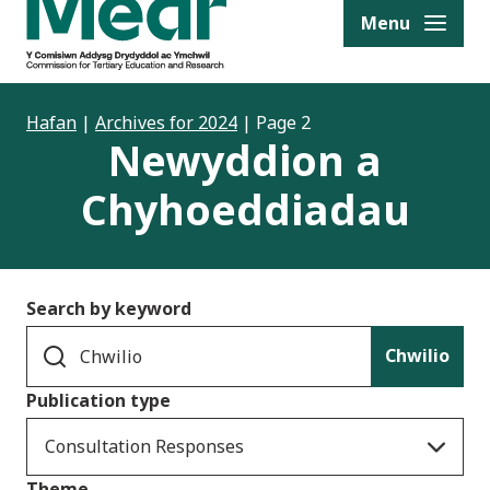
to content
Menu
Hafan
|
Archives for 2024
|
Page 2
Newyddion a
Chyhoeddiadau
Search by keyword
Chwilio
Publication type
Consultation Responses
Theme