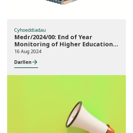
Cyhoeddiadau
Medr/2024/00: End of Year
Monitoring of Higher Education
Enrolments (EYM) 2023/24 and
16 Aug 2024
outcomes of consultation of
Darllen
changes to EYM for 2023/24
Newyddion