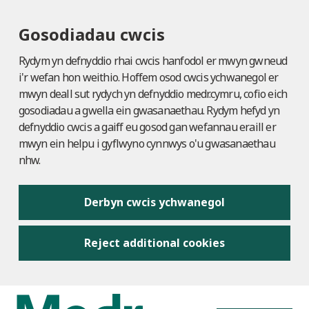
Gosodiadau cwcis
Rydym yn defnyddio rhai cwcis hanfodol er mwyn gwneud
i'r wefan hon weithio. Hoffem osod cwcis ychwanegol er
mwyn deall sut rydych yn defnyddio medr.cymru, cofio eich
gosodiadau a gwella ein gwasanaethau. Rydym hefyd yn
defnyddio cwcis a gaiff eu gosod gan wefannau eraill er
mwyn ein helpu i gyflwyno cynnwys o'u gwasanaethau
nhw.
Derbyn cwcis ychwanegol
Reject additional cookies