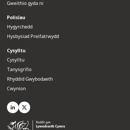
Gweithio gyda ni
Polisïau
Hygyrchedd
Hysbysiad Preifatrwydd
Cysylltu
Cysylltu
Tanysgrifio
Rhyddid Gwybodaeth
Cwynion
LinkedIn
X.com