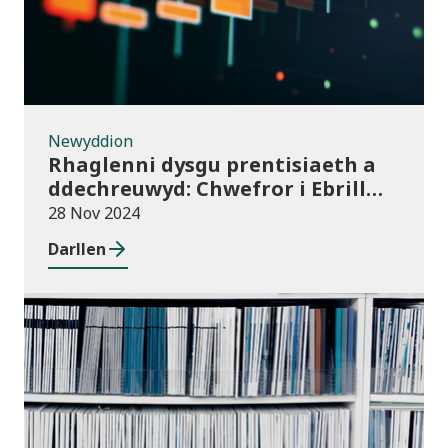
Newyddion
Rhaglenni dysgu prentisiaeth a
ddechreuwyd: Chwefror i Ebrill
2024 (dros dro)
28 Nov 2024
Darllen
Cyhoeddiadau