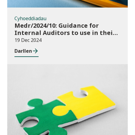
Cyhoeddiadau
Medr/2024/10: Guidance for
Internal Auditors to use in their
Annual Internal Audit of HE Data
19 Dec 2024
Systems and Processes
Darllen
Newyddion