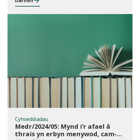
Darllen
rhwng cyrsiau ar gyfer 2023/24
Cyhoeddiadau
Cyhoeddiadau
Medr/2024/05: Mynd i’r afael â
thrais yn erbyn menywod, cam-