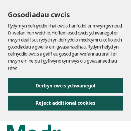
Gosodiadau cwcis
Rydym yn defnyddio rhai cwcis hanfodol er mwyn gwneud
i'r wefan hon weithio. Hoffem osod cwcis ychwanegol er
mwyn deall sut rydych yn defnyddio medr.cymru, cofio eich
gosodiadau a gwella ein gwasanaethau. Rydym hefyd yn
defnyddio cwcis a gaiff eu gosod gan wefannau eraill er
mwyn ein helpu i gyflwyno cynnwys o'u gwasanaethau
nhw.
Derbyn cwcis ychwanegol
Reject additional cookies