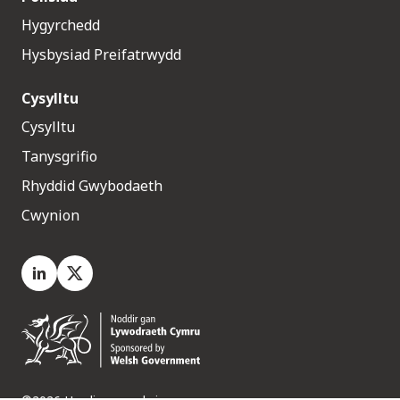
Hygyrchedd
Hysbysiad Preifatrwydd
Cysylltu
Cysylltu
Tanysgrifio
Rhyddid Gwybodaeth
Cwynion
LinkedIn
X.com