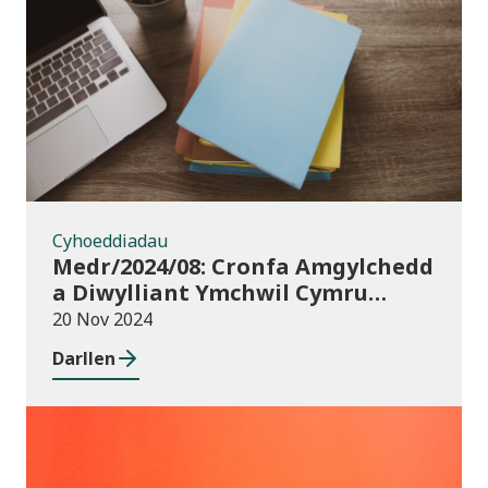
Cyhoeddiadau
Cyhoeddiadau
Medr/2024/08: Cronfa Amgylchedd
a Diwylliant Ymchwil Cymru
(WREC) 2024/25
20 Nov 2024
Darllen