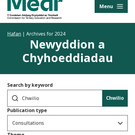
to content
Menu
Hafan
|
Archives for 2024
Newyddion a
Chyhoeddiadau
Search by keyword
Chwilio
Publication type
Consultations
Theme