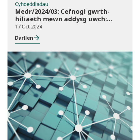
Cyhoeddiadau
Medr/2024/03: Cefnogi gwrth-
hiliaeth mewn addysg uwch:
canllawiau a dyraniadau 2024/25
17 Oct 2024
Darllen
Cyhoeddiadau