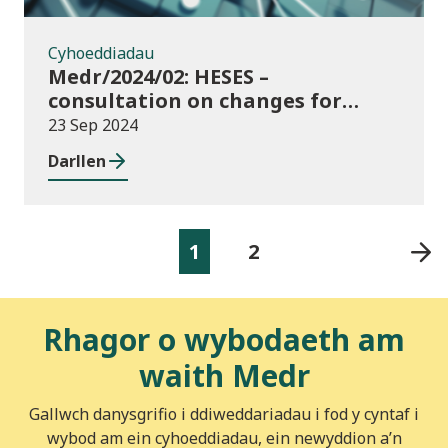
Cyhoeddiadau
Medr/2024/02: HESES –
consultation on changes for
2024/25 collection of Degree
23 Sep 2024
Apprenticeship in-year data
Darllen
1
2
Rhagor o wybodaeth am
waith Medr
Gallwch danysgrifio i ddiweddariadau i fod y cyntaf i
wybod am ein cyhoeddiadau, ein newyddion a’n