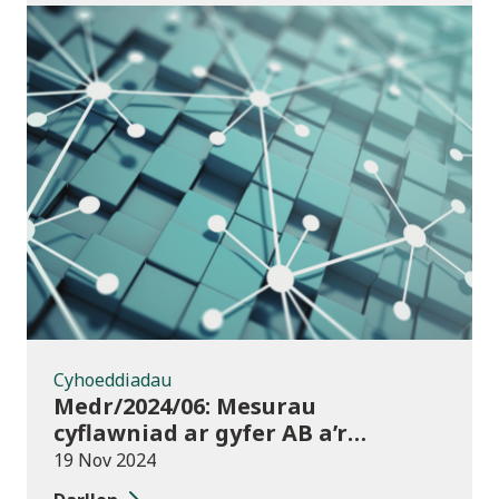
Cyhoeddiadau
Cyhoeddiadau
Medr/2024/06: Mesurau
cyflawniad ar gyfer AB a’r
chweched dosbarth:
19 Nov 2024
Ymgynghoriad ar drosglwyddo