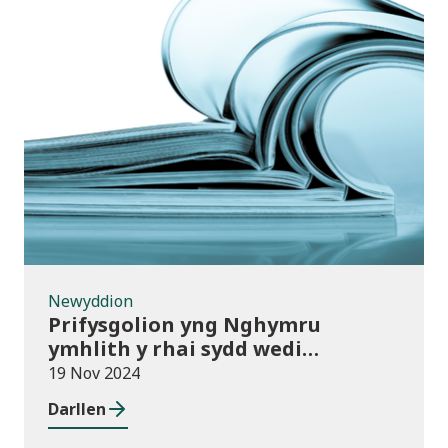
Newyddion
Newyddion
Prifysgolion yng Nghymru
ymhlith y rhai sydd wedi
mabwysiadu’r polisïau arfer
19 Nov 2024
gorau ar gwmnïau deillio
Darllen