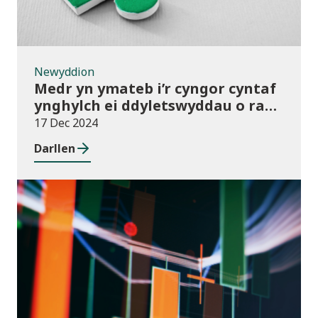
Newyddion
Medr yn ymateb i’r cyngor cyntaf
ynghylch ei ddyletswyddau o ran
y Gymraeg
17 Dec 2024
Darllen
Newyddion