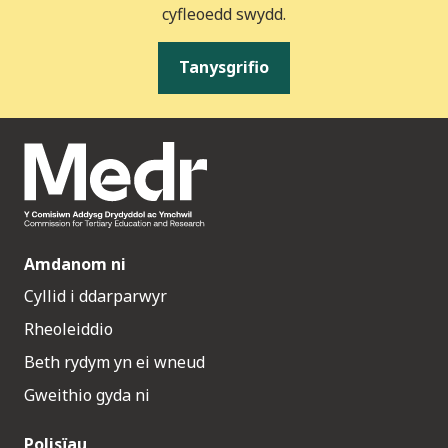
cyfleoedd swydd.
Tanysgrifio
Amdanom ni
Cyllid i ddarparwyr
Rheoleiddio
Beth rydym yn ei wneud
Gweithio gyda ni
Polisïau