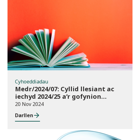
Cyhoeddiadau
Cyhoeddiadau
Medr/2024/07: Cyllid llesiant ac
iechyd 2024/25 a’r gofynion
monitro
20 Nov 2024
Darllen