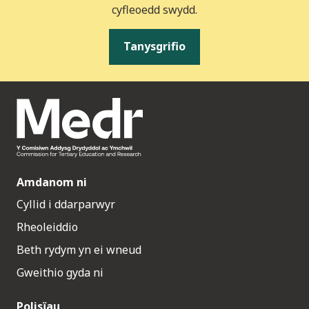
cyfleoedd swydd.
Tanysgrifio
Amdanom ni
Cyllid i ddarparwyr
Rheoleiddio
Beth rydym yn ei wneud
Gweithio gyda ni
Polisïau