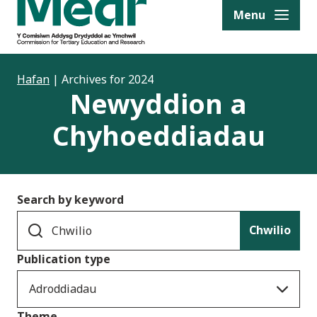
to content
Menu
Hafan
|
Archives for 2024
Newyddion a
Chyhoeddiadau
Search by keyword
Chwilio
Publication type
Adroddiadau
Theme