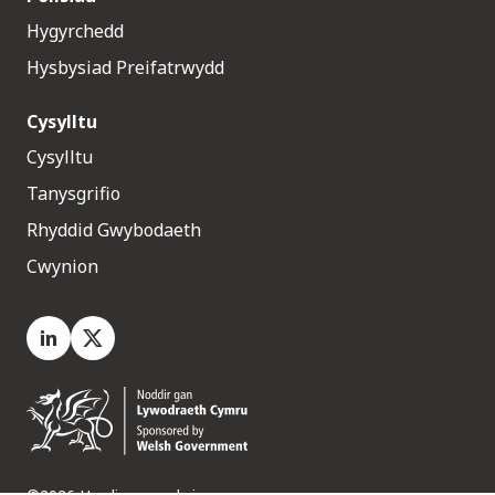
Hygyrchedd
Hysbysiad Preifatrwydd
Cysylltu
Cysylltu
Tanysgrifio
Rhyddid Gwybodaeth
Cwynion
LinkedIn
X.com