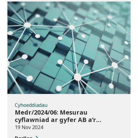
Cyhoeddiadau
Cyhoeddiadau
Medr/2024/06: Mesurau
cyflawniad ar gyfer AB a’r
chweched dosbarth:
19 Nov 2024
Ymgynghoriad ar drosglwyddo