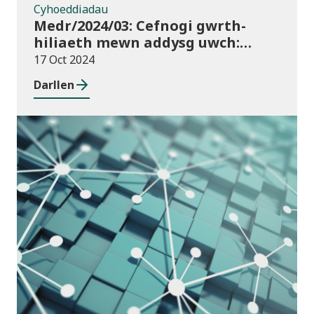
Cyhoeddiadau
Medr/2024/03: Cefnogi gwrth-
hiliaeth mewn addysg uwch:
canllawiau a dyraniadau 2024/25
17 Oct 2024
Darllen
Cyhoeddiadau