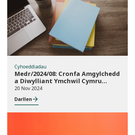
Cyhoeddiadau
Cyhoeddiadau
Medr/2024/08: Cronfa Amgylchedd
a Diwylliant Ymchwil Cymru
(WREC) 2024/25
20 Nov 2024
Darllen