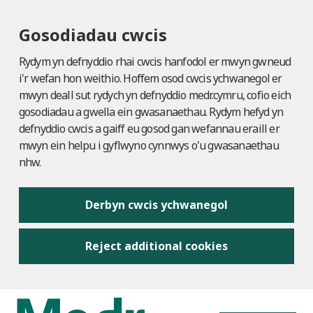
Gosodiadau cwcis
Rydym yn defnyddio rhai cwcis hanfodol er mwyn gwneud
i'r wefan hon weithio. Hoffem osod cwcis ychwanegol er
mwyn deall sut rydych yn defnyddio medr.cymru, cofio eich
gosodiadau a gwella ein gwasanaethau. Rydym hefyd yn
defnyddio cwcis a gaiff eu gosod gan wefannau eraill er
mwyn ein helpu i gyflwyno cynnwys o'u gwasanaethau
nhw.
Derbyn cwcis ychwanegol
Reject additional cookies