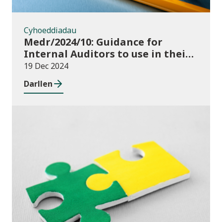
Cyhoeddiadau
Medr/2024/10: Guidance for
Internal Auditors to use in their
Annual Internal Audit of HE Data
19 Dec 2024
Systems and Processes
Darllen
Newyddion