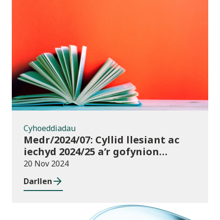
Cyhoeddiadau
Cyhoeddiadau
Medr/2024/07: Cyllid llesiant ac
iechyd 2024/25 a’r gofynion
monitro
20 Nov 2024
Darllen