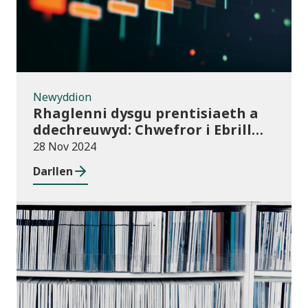
Newyddion
Rhaglenni dysgu prentisiaeth a
ddechreuwyd: Chwefror i Ebrill
2024 (dros dro)
28 Nov 2024
Darllen
Cyhoeddiadau