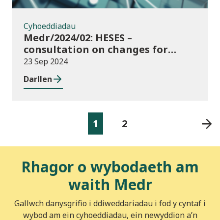
Cyhoeddiadau
Medr/2024/02: HESES –
consultation on changes for
2024/25 collection of Degree
23 Sep 2024
Apprenticeship in-year data
Darllen
1
2
Rhagor o wybodaeth am
waith Medr
Gallwch danysgrifio i ddiweddariadau i fod y cyntaf i
wybod am ein cyhoeddiadau, ein newyddion a’n