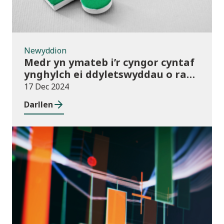
Newyddion
Medr yn ymateb i’r cyngor cyntaf
ynghylch ei ddyletswyddau o ran
y Gymraeg
17 Dec 2024
Darllen
Newyddion