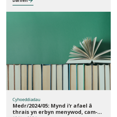
Darllen
rhwng cyrsiau ar gyfer 2023/24
Cyhoeddiadau
Cyhoeddiadau
Medr/2024/05: Mynd i’r afael â
thrais yn erbyn menywod, cam-