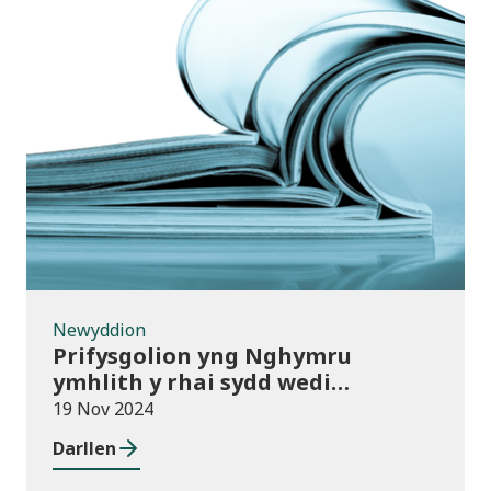
Newyddion
Newyddion
Prifysgolion yng Nghymru
ymhlith y rhai sydd wedi
mabwysiadu’r polisïau arfer
19 Nov 2024
gorau ar gwmnïau deillio
Darllen