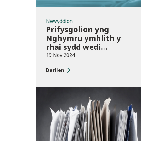
Newyddion
Prifysgolion yng
Nghymru ymhlith y
rhai sydd wedi
mabwysiadu’r polisïau
19 Nov 2024
arfer gorau ar gwmnïau
Darllen
deillio
Cyhoeddiadau