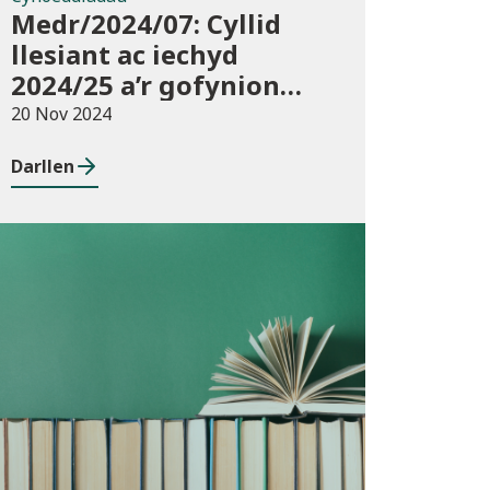
Medr/2024/07: Cyllid
llesiant ac iechyd
2024/25 a’r gofynion
monitro
20 Nov 2024
Darllen
Cyhoeddiadau