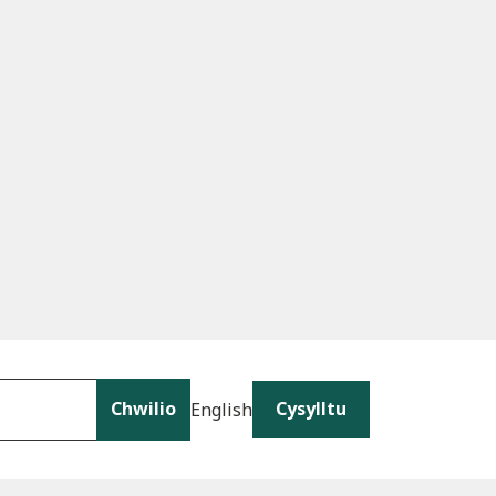
Chwilio
Cysylltu
English