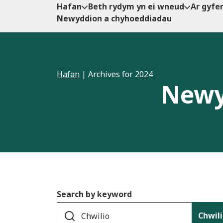
Hafan
Beth rydym yn ei wneud
Ar gyfe
Newyddion a chyhoeddiadau
Hafan
|
Archives for 2024
Newy
Search by keyword
Chwil