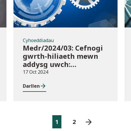
Cyhoeddiadau
Medr/2024/03: Cefnogi
gwrth-hiliaeth mewn
addysg uwch:
canllawiau a
17 Oct 2024
dyraniadau 2024/25
Darllen
1
2