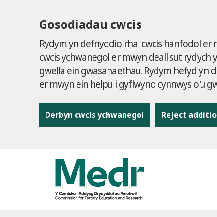
Gosodiadau cwcis
Rydym yn defnyddio rhai cwcis hanfodol er
cwcis ychwanegol er mwyn deall sut rydych 
gwella ein gwasanaethau. Rydym hefyd yn de
er mwyn ein helpu i gyflwyno cynnwys o'u 
Derbyn cwcis ychwanegol
Reject additio
to content