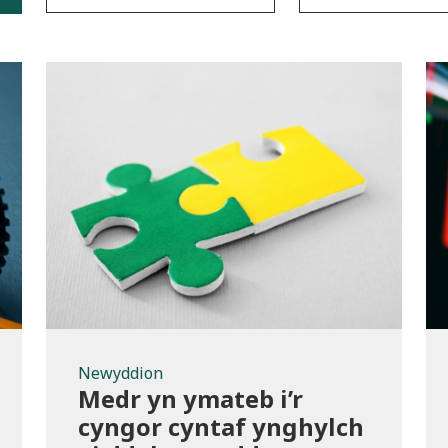
Newyddion
Newyddion
Medr yn ymateb i’r
cyngor cyntaf ynghylch