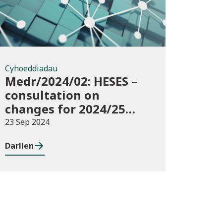
Cyhoeddiadau
Medr/2024/02: HESES –
consultation on
changes for 2024/25
collection of Degree
23 Sep 2024
Apprenticeship in-year
Darllen
data