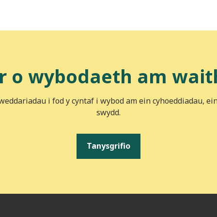
r o wybodaeth am wait
iweddariadau i fod y cyntaf i wybod am ein cyhoeddiadau, ei
swydd.
Tanysgrifio