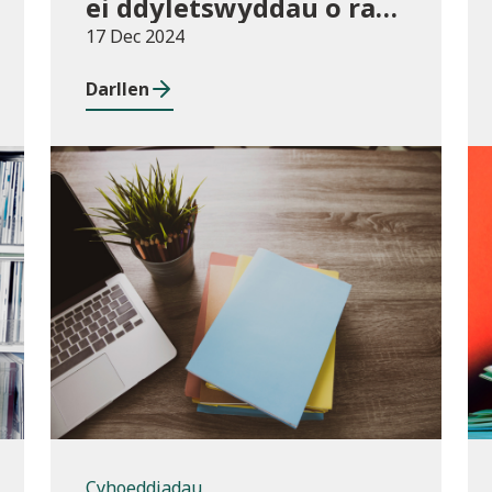
ei ddyletswyddau o ran
y Gymraeg
17 Dec 2024
Darllen
Cyhoeddiadau
Cyhoeddiadau