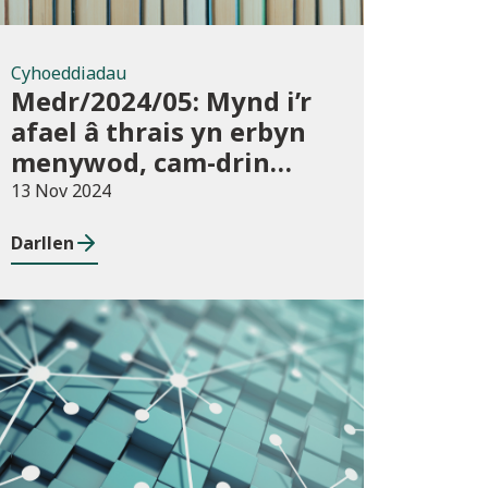
Cyhoeddiadau
Medr/2024/05: Mynd i’r
afael â thrais yn erbyn
menywod, cam-drin
domestig a thrais
13 Nov 2024
rhywiol mewn addysg
Darllen
uwch
Cyhoeddiadau