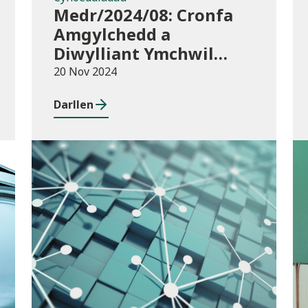
Medr/2024/08: Cronfa
Amgylchedd a
Diwylliant Ymchwil
Cymru (WREC) 2024/25
20 Nov 2024
Darllen
Cyhoeddiadau