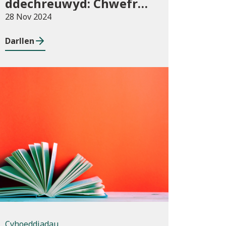
ddechreuwyd: Chwefror
i Ebrill 2024 (dros dro)
28 Nov 2024
Darllen
Cyhoeddiadau
Cyhoeddiadau