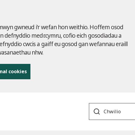
 mwyn gwneud i'r wefan hon weithio. Hoffem osod
yn defnyddio medr.cymru, cofio eich gosodiadau a
fnyddio cwcis a gaiff eu gosod gan wefannau eraill
gwasanaethau nhw.
nal cookies
Search