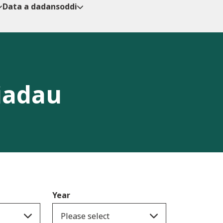
Data a dadansoddi
iadau
Year
Please select