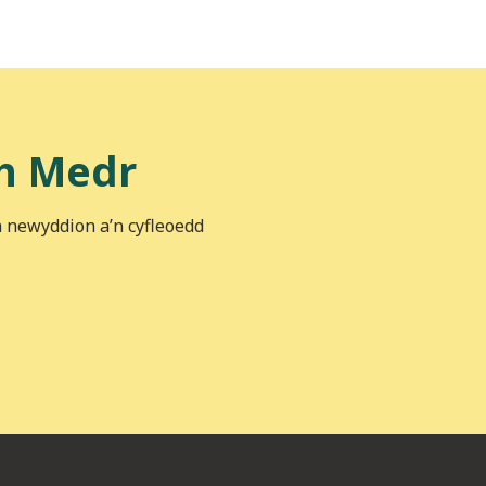
h Medr
n newyddion a’n cyfleoedd