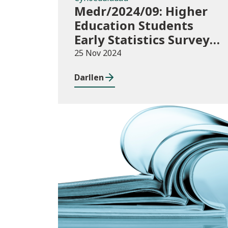
Medr/2024/09: Higher
Education Students
Early Statistics Survey
2024/25
25 Nov 2024
Darllen
Newyddion