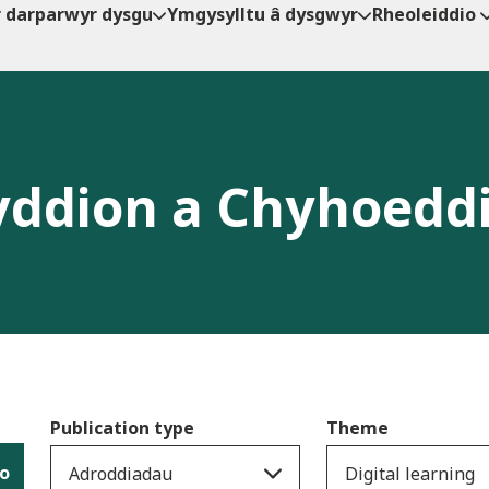
r darparwyr dysgu
Ymgysylltu â dysgwyr
Rheoleiddio
ddion a Chyhoedd
Publication type
Theme
io
Adroddiadau
Digital learning