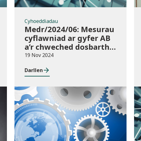
Cyhoeddiadau
Medr/2024/06: Mesurau
cyflawniad ar gyfer AB
a’r chweched dosbarth:
Ymgynghoriad ar
19 Nov 2024
drosglwyddo rhwng
Darllen
cyrsiau ar gyfer 2023/24
Cyhoeddiadau